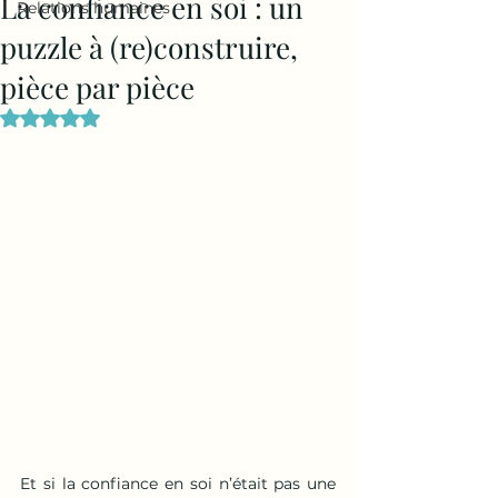
La confiance en soi : un
Relations humaines
puzzle à (re)construire,
pièce par pièce
Noté NaN étoiles sur 5.
Et si la confiance en soi n’était pas une 