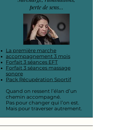
perte de sens…
La première marche
accompagnement 3 mois
Forfait 3 séances EFT
Forfait 3 séances massage
sonore
Pack Récupération Sportif
Quand on ressent l’élan d’un
chemin accompagné.
Pas pour changer qui l’on est.
Mais pour traverser autrement.