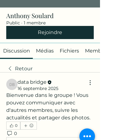
Anthony Soulard
Public
·
1 membre
Rejoindre
Discussion
Médias
Fichiers
Membres
Retour
data bridge
data bridge
16 septembre 2025
Bienvenue dans le groupe ! Vous 
pouvez communiquer avec 
d'autres membres, suivre les 
actualités et partager des photos.
0
0
3