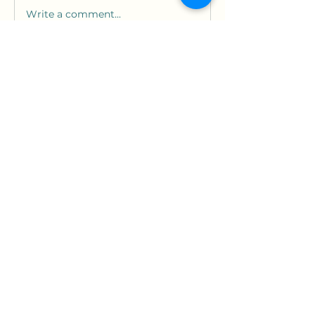
Write a comment...
À propos
Bienvenue dans le groupe ! Vous
pouvez communiquer avec d'au
...
Lire plus
membres
data bridge
S'abonner
data bridge
Voir tous les membres (1)
contact.anthonysoulard@gmail.com
0752044431