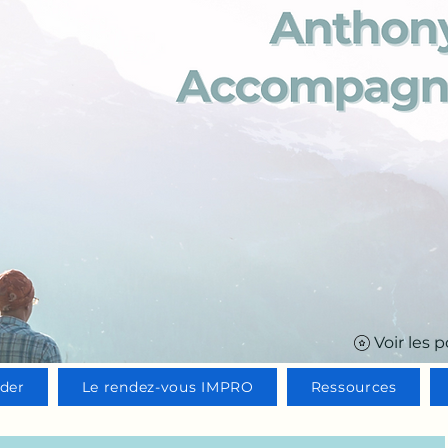
Anthony S
Anthony S
Accompagnement 
Accompagnement 
ider
Le rendez-vous IMPRO
Ressources